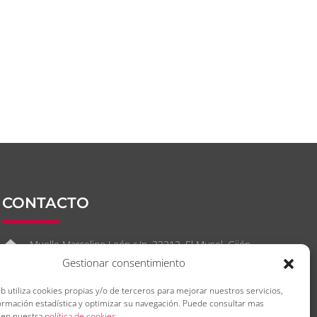
CONTACTO
Muelle Marcelino León s/n. 33212. El Musel. Gijón.
Asturias. España
Gestionar consentimiento
(+34) 985.300.400
eb utiliza cookies propias y/o de terceros para mejorar nuestros servicios,
ormación estadística y optimizar su navegación. Puede consultar mas
info@ebhi.es
 en nuestra
política de cookies
.