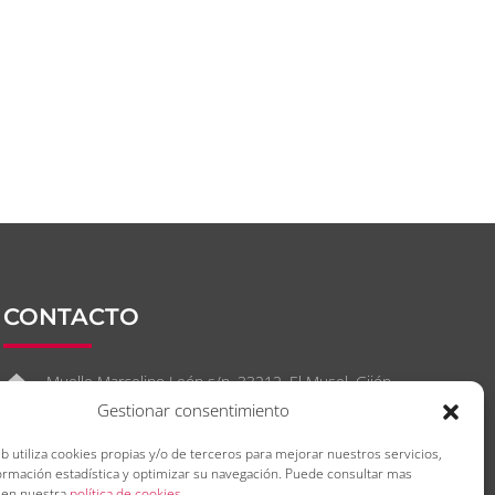
CONTACTO
Muelle Marcelino León s/n. 33212. El Musel. Gijón.
Asturias. España
Gestionar consentimiento
(+34) 985.300.400
eb utiliza cookies propias y/o de terceros para mejorar nuestros servicios,
ormación estadística y optimizar su navegación. Puede consultar mas
info@ebhi.es
 en nuestra
política de cookies
.