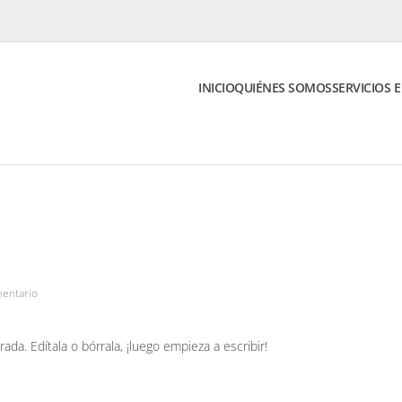
INICIO
QUIÉNES SOMOS
SERVICIOS 
en
entario
¡Hola,
mundo!
da. Edítala o bórrala, ¡luego empieza a escribir!