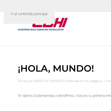
La experiencia de un líder
Ir al contenido principal
¡HOLA, MUNDO!
Escrito por
LIDER IT
en
13/03/2023
. Publicado en
Sin categoría
.
1 com
Te damos la bienvenida a WordPress. Esta es tu primera entra